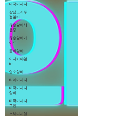
태국마사지
강남노래주
점알바
유흥알바채
용중
유흥알바가
이드
룸바알바
이자카야알
바
업소알바
타이마사지
태국마사지
알바
태국마사지
구인
스웨디시알