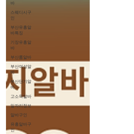
바
스웨디시구
인
부산유흥알
바특징
기장유흥알
바
부산룸알바
부산여성알
바
부산단기알
바
고소득알바
일자리정보
알바구인
유흥알바구
인