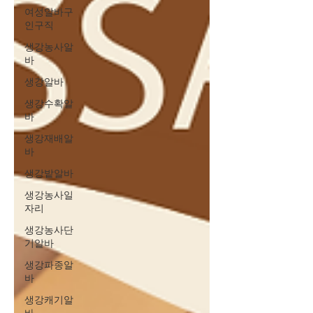
여성알바구
인구직
생강농사알
바
생강알바
생강수확알
바
생강재배알
바
생강밭알바
생강농사일
자리
생강농사단
기알바
생강파종알
바
생강캐기알