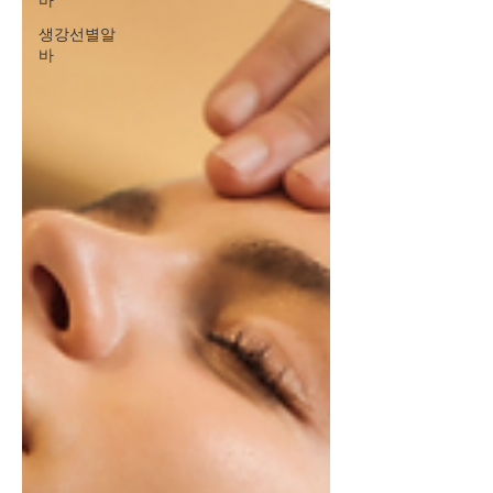
바
생강선별알
바