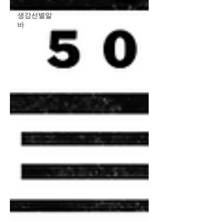
바
생강선별알
바