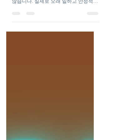
는 건 단순히 수입만 높은 곳을 의미하지
않습니다. 실제로 오래 일하고 안정적으
로 벌려면 손님 흐름, 가게 운영, 분위기,
안전성 까지 같이 봐야 합니다.부산유흥
알바특징 알아보자 특히 부산은 관광 도
시이면서도 지역 상권이 강하게 형성된
곳이라, 다른 지역과는 또 다른 특징이
있습니다. 부산유흥알바특징 구인구직
사이트 📍 부산 유흥알바 특징 부산은 크
게 보면 두 가지 구조가 섞여 있습니다.
👉 ① 관광/외지 손님 중심👉 ② 지역
단골 중심 이게 같이 돌아가기 때문에 장
점이 있습니다. ✔ 시즌 때는 손님 폭발
✔ 평소에는 단골로 유지 특히 해운대,
서면, 광안리 쪽은👉 외지 손님 + 관광
수요가 많아서👉 단기간 고수익이 가능
한 구조입니다. 💬 좋은 가게의 공통 특
징 부산에서 “진짜 좋은 곳”은 공통점이