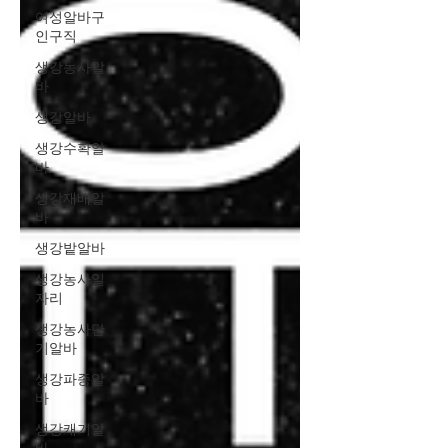
여성알바구
인구직
생강농사알
바
생강알바
생강수확알
바
생강재배알
바
생강밭알바
생강농사일
자리
생강농사단
기알바
생강파종알
바
생강캐기알