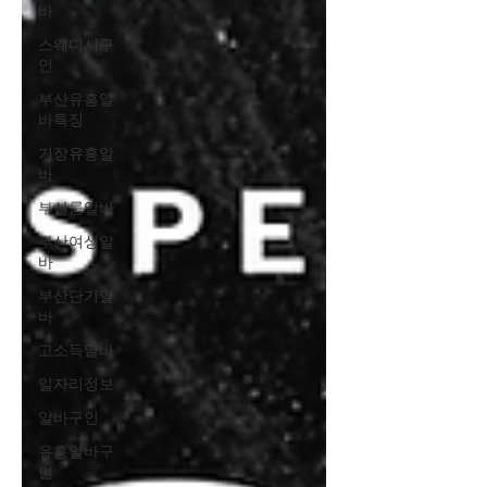
바
스웨디시구
인
부산유흥알
바특징
기장유흥알
바
부산룸알바
부산여성알
바
부산단기알
바
고소득알바
일자리정보
알바구인
유흥알바구
인