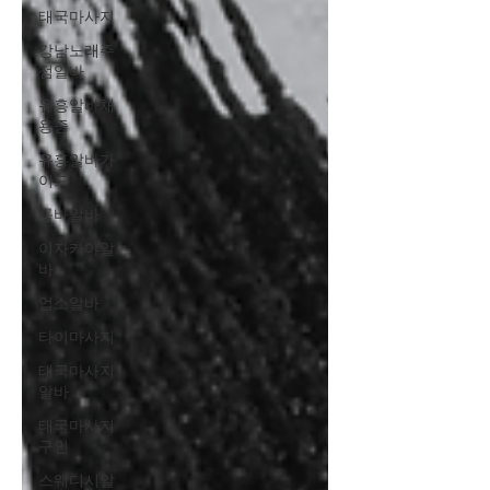
태국마사지
강남노래주
점알바
유흥알바채
용중
유흥알바가
이드
룸바알바
이자카야알
바
업소알바
타이마사지
태국마사지
알바
태국마사지
구인
스웨디시알