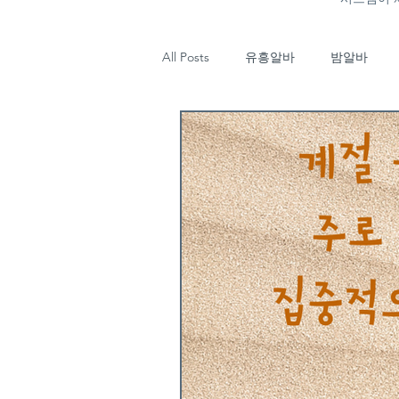
All Posts
유흥알바
밤알바
마사지
태국마사지
강남
업소알바
타이마사지
태
기장유흥알바
부산룸알바
유흥알바구인