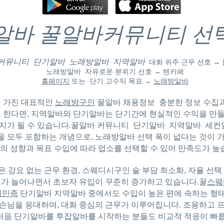
알바 꿀알바커뮤니티 선
 커뮤니티 단기알바 노래방알바 지역알바
대화 위주 근무 선호 →
노래방알바 자유로운 분위기 선호 → 텐카페
홈페이지
또는 단기 고수익 목표 →
노래방알바
 가진 대표적인
노래방구인
꿀알바 채용정보 충분한 정보 수집
 한다면, 지역알바와 단기알바는 단기간에 현실적인 수익을 만들
지가 될 수 있습니다.
꿀알바 커뮤니티 단기알바 지역알바
세컨
등을 모두 포함하는 개념으로, 노래방알바 선택 폭이 넓다는 것이 
의 성향과 목표 수입에 따라 업소를 선택할 수 있어 만족도가 높
 강요 없는 근무 환경,
스웨디시구인
술 부담 최소화, 자율 선
가 늘어나면서 초보자 유입이 꾸준히 증가하고 있습니다.꿀
스웨
의민족
단기알바 지역알바 중에서도 수입이 높은 편에 속하는 형
 손님을 응대하며, 대화 중심의 근무가 이루어집니다. 조용하고 
처음 단기알바를 투잡알바를 시작하는 분들도 비교적 적응이 빠