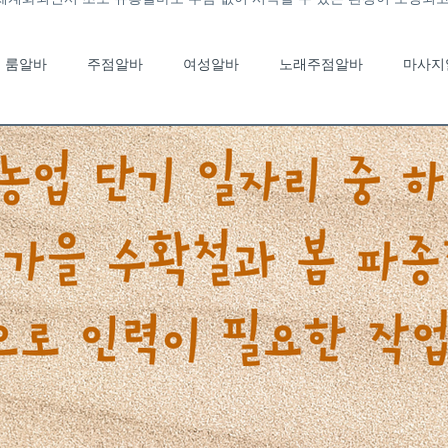
룸알바
주점알바
여성알바
노래주점알바
마사지
노래주점알바
유흥알바채용중
유흥알바가이드
룸바알
국마사지알바
태국마사지구인
스웨디시알바
스웨디시
부산여성알바
부산단기알바
고소득알바
일자리정보