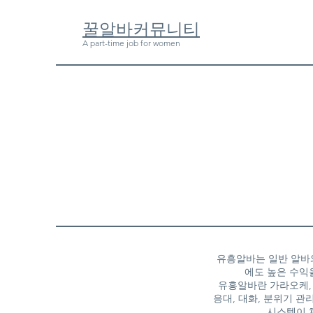
​꿀알바커뮤니티
A part-time job for women
유흥알바는 일반 알바와
에도 높은 수익
유흥알바란 가라오케, 
응대, 대화, 분위기 
시스템이 