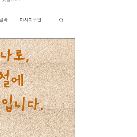
알바
마사지구인
바
이자카야알바
구인
부산유흥알바특징
알바구인