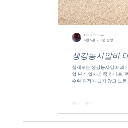
Chris Official
6월 5일
2분 분량
생
실제로는 생강농사알바 의미
업 단기 일자리 중 하나로,
수확 과정이 쉽지 않고 노동
남, 충남 일부 지역에서 대
사알바 구인구직 생강농사 알
으로 따는 방식이 아니라, 
를 반복해야 하기 때문에 허