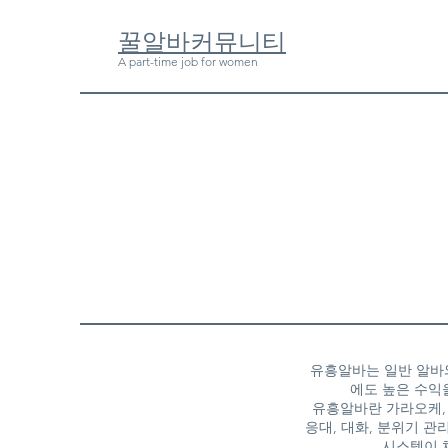
​꿀알바커뮤니티
A part-time job for women
유흥알바는 일반 알바와
에도 높은 수익
유흥알바란 가라오케, 
응대, 대화, 분위기 
시스템이 