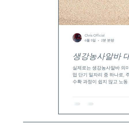
Chris Official
6월 5일
2분 분량
생
실제로는 생강농사알바 의미
업 단기 일자리 중 하나로,
수확 과정이 쉽지 않고 노동
남, 충남 일부 지역에서 대
사알바 구인구직 생강농사 알
으로 따는 방식이 아니라, 
를 반복해야 하기 때문에 허