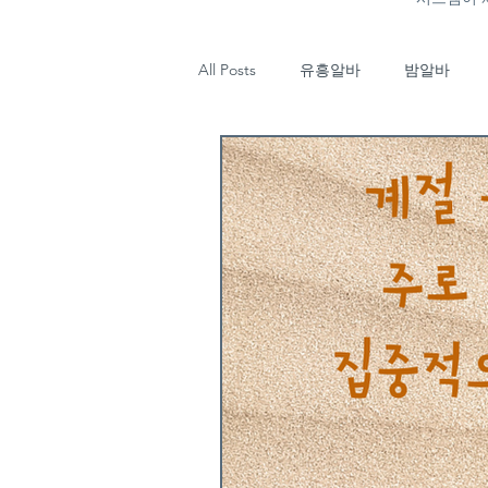
All Posts
유흥알바
밤알바
마사지
태국마사지
강남
업소알바
타이마사지
태
기장유흥알바
부산룸알바
유흥알바구인