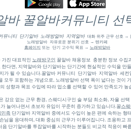
알바 꿀알바커뮤니티 선
 커뮤니티 단기알바 노래방알바 지역알바
대화 위주 근무 선호 →
노래방알바 자유로운 분위기 선호 → 텐카페
홈페이지
또는 단기 고수익 목표 →
노래방알바
 가진 대표적인
노래방구인
꿀알바 채용정보 충분한 정보 수집
 한다면, 지역알바와 단기알바는 단기간에 현실적인 수익을 만들
지가 될 수 있습니다.
꿀알바 커뮤니티 단기알바 지역알바
세컨
등을 모두 포함하는 개념으로, 노래방알바 선택 폭이 넓다는 것이 
의 성향과 목표 수입에 따라 업소를 선택할 수 있어 만족도가 높
 강요 없는 근무 환경,
스웨디시구인
술 부담 최소화, 자율 선
가 늘어나면서 초보자 유입이 꾸준히 증가하고 있습니다.꿀
스웨
의민족
단기알바 지역알바 중에서도 수입이 높은 편에 속하는 형
 손님을 응대하며, 대화 중심의 근무가 이루어집니다. 조용하고 
처음 단기알바를 투잡알바를 시작하는 분들도 비교적 적응이 빠