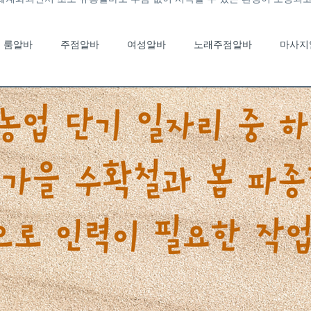
룸알바
주점알바
여성알바
노래주점알바
마사지
노래주점알바
유흥알바채용중
유흥알바가이드
룸바알
국마사지알바
태국마사지구인
스웨디시알바
스웨디시
부산여성알바
부산단기알바
고소득알바
일자리정보