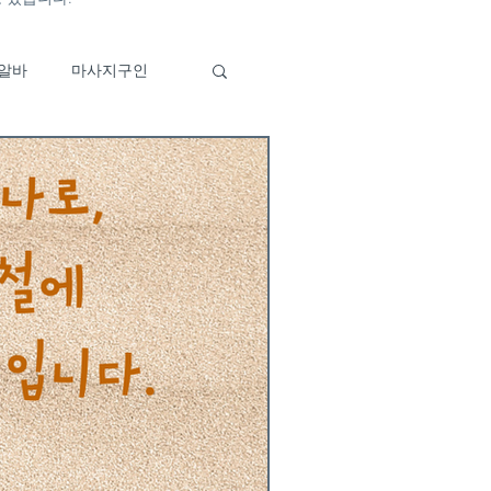
알바
마사지구인
바
이자카야알바
구인
부산유흥알바특징
알바구인