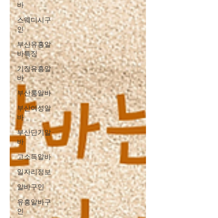
바
스웨디시구
인
부산유흥알
바특징
기장유흥알
바
부산룸알바
부산여성알
바
부산단기알
바
고소득알바
일자리정보
알바구인
유흥알바구
인