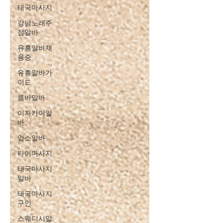
태국마사지
강남노래주
점알바
유흥알바채
용중
유흥알바가
이드
룸바알바
이자카야알
바
업소알바
타이마사지
태국마사지
알바
태국마사지
구인
스웨디시알