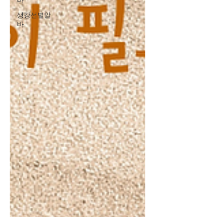
바
생강선별알
바