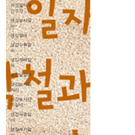
여성알바구
인구직
생강농사알
바
생강알바
생강수확알
바
생강재배알
바
생강밭알바
생강농사일
자리
생강농사단
기알바
생강파종알
바
생강캐기알