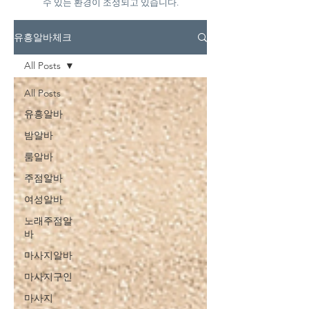
수 있는 환경이 조성되고 있습니다.
유흥알바체크
All Posts
All Posts
유흥알바
밤알바
룸알바
주점알바
여성알바
노래주점알
바
마사지알바
마사지구인
마사지