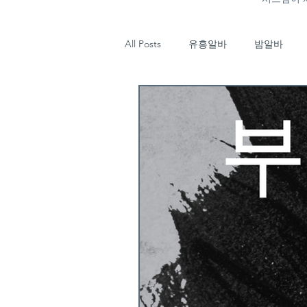
All Posts
유흥알바
밤알바
마사지
태국마사지
강남
업소알바
타이마사지
태
기장유흥알바
부산룸알바
유흥알바구인