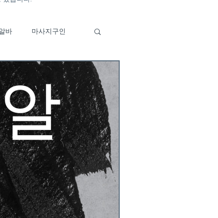
알바
마사지구인
바
이자카야알바
구인
부산유흥알바특징
알바구인