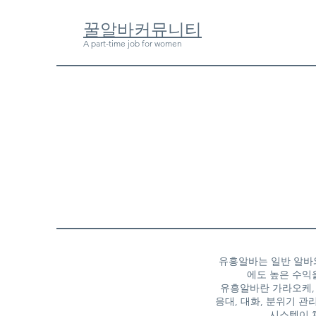
​꿀알바커뮤니티
A part-time job for women
유흥알바는 일반 알바와
에도 높은 수익
유흥알바란 가라오케, 
응대, 대화, 분위기 
시스템이 