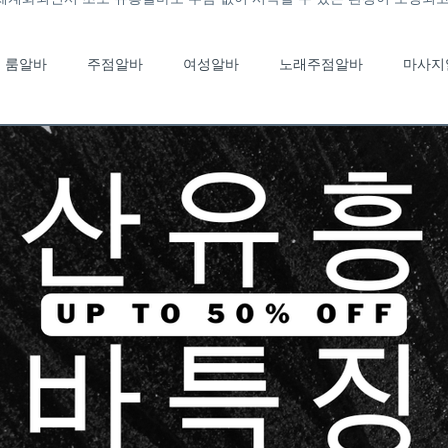
룸알바
주점알바
여성알바
노래주점알바
마사지
노래주점알바
유흥알바채용중
유흥알바가이드
룸바알
국마사지알바
태국마사지구인
스웨디시알바
스웨디시
부산여성알바
부산단기알바
고소득알바
일자리정보