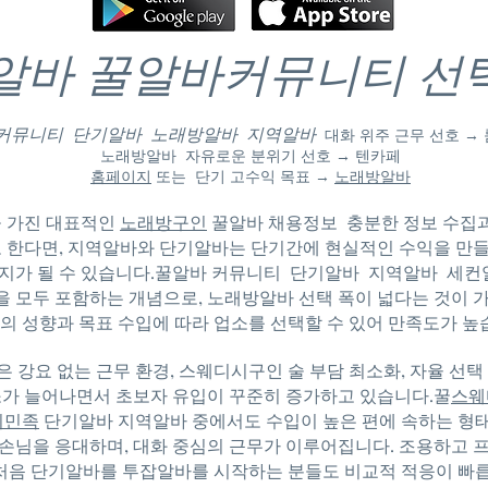
알바 꿀알바커뮤니티 선
 커뮤니티 단기알바 노래방알바 지역알바
대화 위주 근무 선호 →
노래방알바 자유로운 분위기 선호 → 텐카페
홈페이지
또는 단기 고수익 목표 →
노래방알바
 가진 대표적인
노래방구인
꿀알바 채용정보 충분한 정보 수집
 한다면, 지역알바와 단기알바는 단기간에 현실적인 수익을 만들
지가 될 수 있습니다.
꿀알바 커뮤니티 단기알바 지역알바
세컨
등을 모두 포함하는 개념으로, 노래방알바 선택 폭이 넓다는 것이 
의 성향과 목표 수입에 따라 업소를 선택할 수 있어 만족도가 높
 강요 없는 근무 환경,
스웨디시구인
술 부담 최소화, 자율 선
가 늘어나면서 초보자 유입이 꾸준히 증가하고 있습니다.꿀
스웨
의민족
단기알바 지역알바 중에서도 수입이 높은 편에 속하는 형
 손님을 응대하며, 대화 중심의 근무가 이루어집니다. 조용하고 
처음 단기알바를 투잡알바를 시작하는 분들도 비교적 적응이 빠