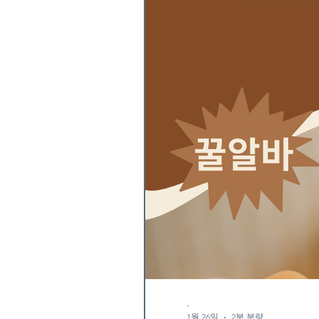
-
1월 26일
2분 분량