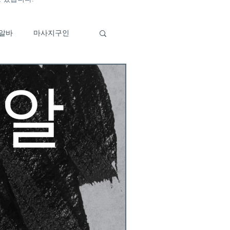
알바
마사지구인
바
이자카야알바
구인
부산유흥알바특징
알바구인