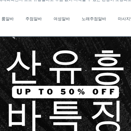
룸알바
주점알바
여성알바
노래주점알바
마사지
노래주점알바
유흥알바채용중
유흥알바가이드
룸바알
국마사지알바
태국마사지구인
스웨디시알바
스웨디시
부산여성알바
부산단기알바
고소득알바
일자리정보