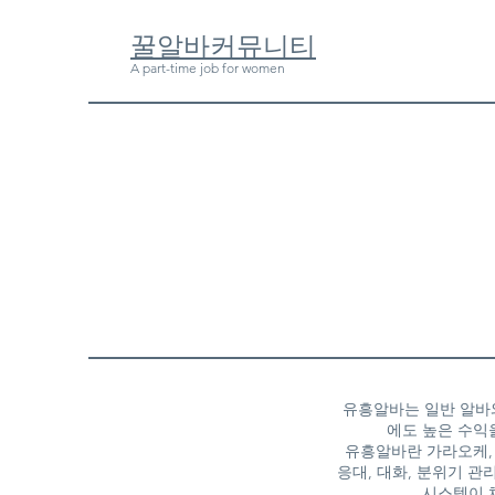
​꿀알바커뮤니티
A part-time job for women
유흥알바는 일반 알바와
에도 높은 수익
유흥알바란 가라오케, 
응대, 대화, 분위기 
시스템이 