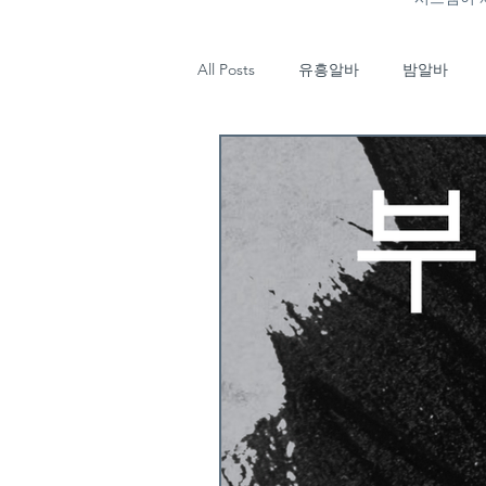
All Posts
유흥알바
밤알바
마사지
태국마사지
강남
업소알바
타이마사지
태
기장유흥알바
부산룸알바
유흥알바구인