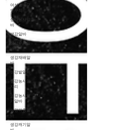
여성알바구
인구직
생강농사알
바
생강알바
생강수확알
바
생강재배알
바
생강밭알바
생강농사일
자리
생강농사단
기알바
생강파종알
바
생강캐기알