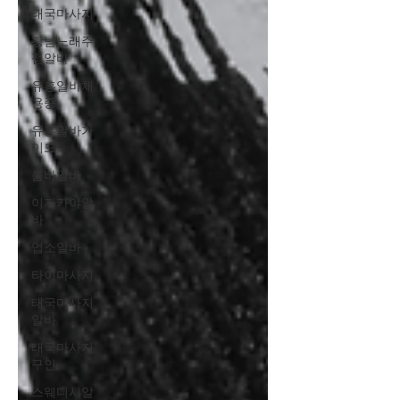
태국마사지
강남노래주
점알바
유흥알바채
용중
유흥알바가
이드
룸바알바
이자카야알
바
업소알바
타이마사지
태국마사지
알바
태국마사지
구인
스웨디시알