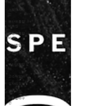
바
스웨디시구
인
부산유흥알
바특징
기장유흥알
바
부산룸알바
부산여성알
바
부산단기알
바
고소득알바
일자리정보
알바구인
유흥알바구
인