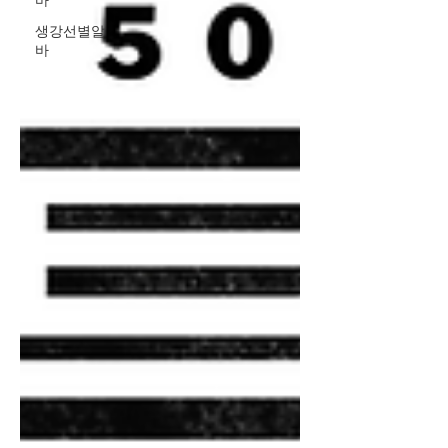
바
생강선별알
바