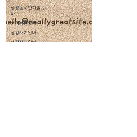
생강농사단기알
바
생강파종알바
생강캐기알바
생강선별알바
Chris Official
6월 5일
2분 분량
생강농사알바 대표적
인 계절 농업
실제로는 생강농사알바 의미하는 것으
로 많이 사용됩니다. 아래는 생강농사알