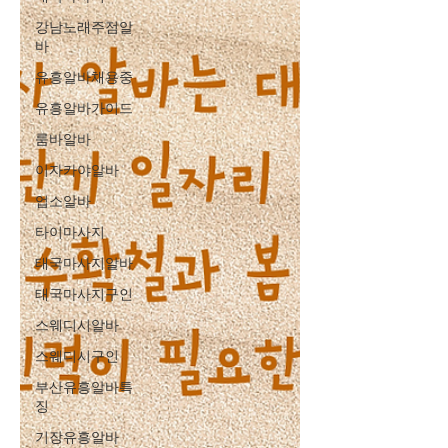
강남노래주점알
바
유흥알바채용중
유흥알바가이드
룸바알바
이자카야알바
업소알바
타이마사지
태국마사지알바
태국마사지구인
스웨디시알바
스웨디시구인
부산유흥알바특
징
기장유흥알바