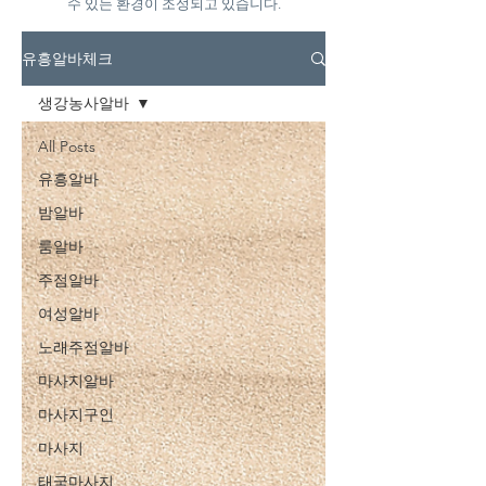
수 있는 환경이 조성되고 있습니다.
유흥알바체크
생강농사알바
All Posts
유흥알바
밤알바
룸알바
주점알바
여성알바
노래주점알바
마사지알바
마사지구인
마사지
태국마사지