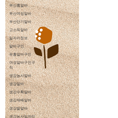
부산룸알바
부산여성알바
부산단기알바
고소득알바
일자리정보
알바구인
유흥알바구인
여성알바구인구
직
생강농사알바
생강알바
생강수확알바
생강재배알바
생강밭알바
생강농사일자리