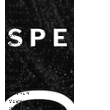
부산룸알바
부산여성알바
부산단기알바
고소득알바
일자리정보
알바구인
유흥알바구인
여성알바구인구
직
생강농사알바
생강알바
생강수확알바
생강재배알바
생강밭알바
생강농사일자리