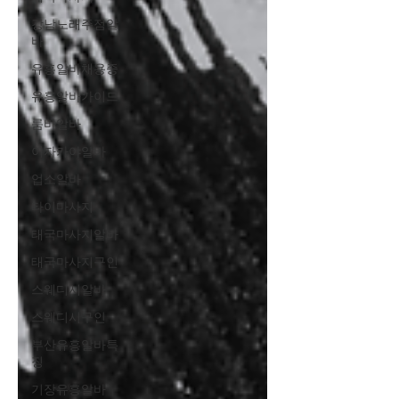
강남노래주점알
바
유흥알바채용중
유흥알바가이드
룸바알바
이자카야알바
업소알바
타이마사지
태국마사지알바
태국마사지구인
스웨디시알바
스웨디시구인
부산유흥알바특
징
기장유흥알바