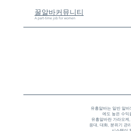
​꿀알바커뮤니티
A part-time job for women
유흥알바는 일반 알바와
에도 높은 수익
유흥알바란 가라오케, 
응대, 대화, 분위기 
시스템이 