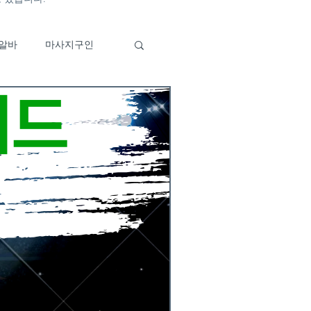
알바
마사지구인
바
이자카야알바
구인
부산유흥알바특징
알바구인