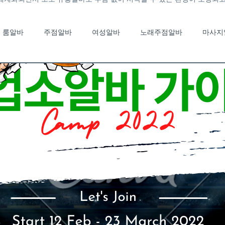
룸알바
주점알바
여성알바
노래주점알바
마사지
노래주점알바
유흥알바채용중
유흥알바가이드
룸바알
국마사지알바
태국마사지구인
스웨디시알바
스웨디시
부산여성알바
부산단기알바
고소득알바
일자리정보