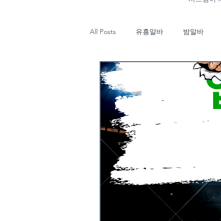
All Posts
유흥알바
밤알바
마사지
태국마사지
강남
업소알바
타이마사지
태
기장유흥알바
부산룸알바
유흥알바구인